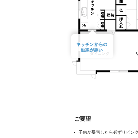
ご要望
子供が帰宅したら必ずリビン