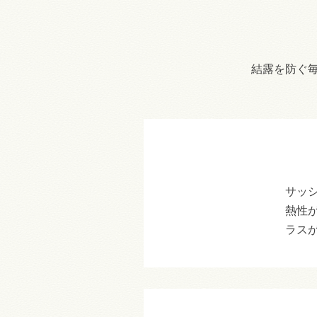
結露を防ぐ
サッ
熱性
ラス