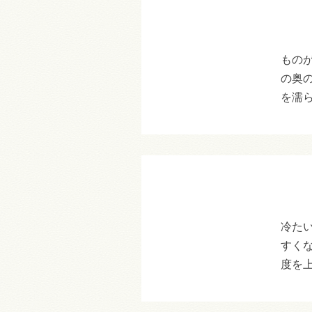
もの
の奥
を濡
冷た
すく
度を