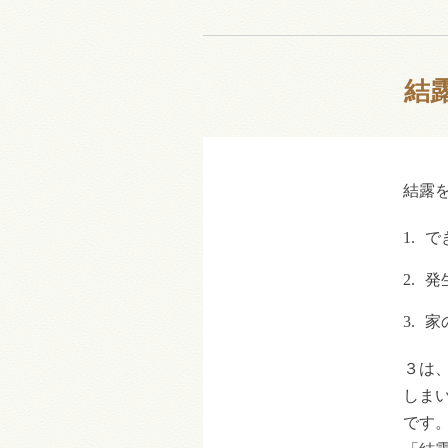
結
結露
1.
で
2.
発
3.
家
３は
しま
です