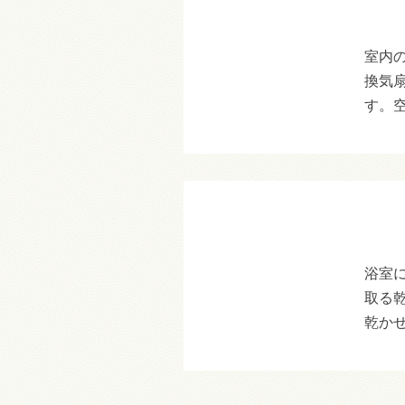
室内
換気
す。
浴室
取る
乾か