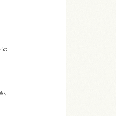
ビの
塗り、