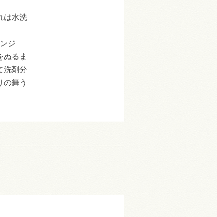
れは水洗
ポンジ
をぬるま
て洗剤分
りの舞う