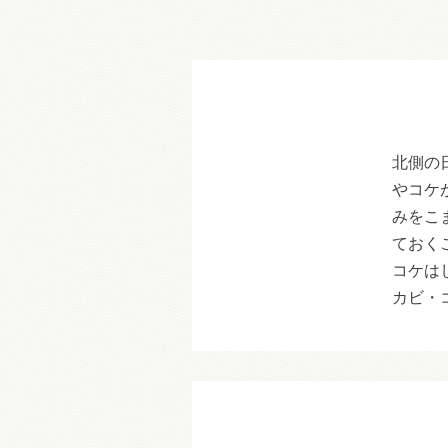
北側の
やコケ
みをこ
ておく
コケは
カビ・