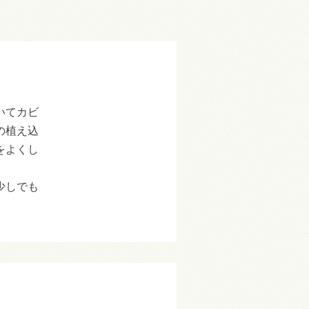
いてカビ
の植え込
をよくし
少しでも