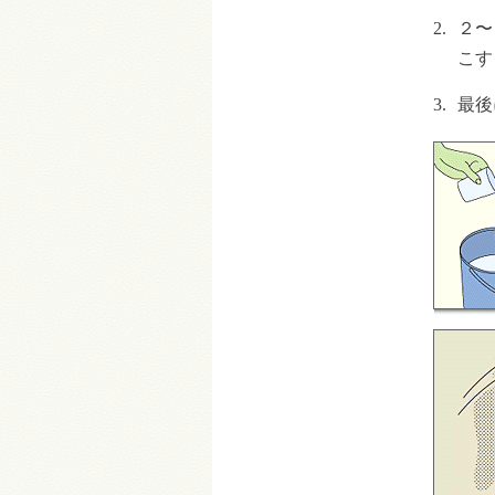
2.
２〜
こす
3.
最後