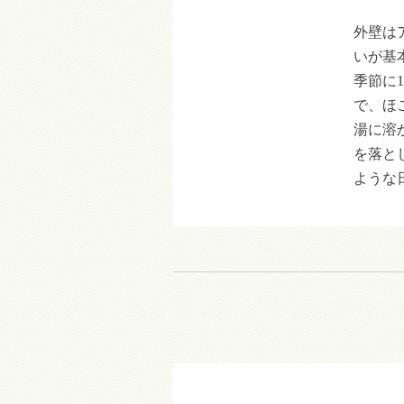
外壁は
いが基
季節に
で、ほ
湯に溶
を落と
ような