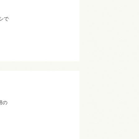
シで
用の